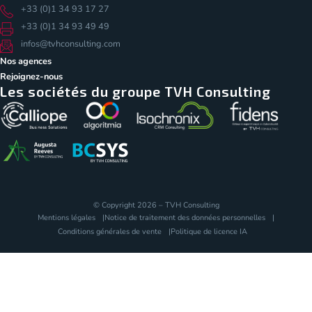
+33 (0)1 34 93 17 27
+33 (0)1 34 93 49 49
infos@tvhconsulting.com
Nos agences
Rejoignez-nous
Les sociétés du groupe TVH Consulting
© Copyright 2026 – TVH Consulting
Mentions légales
Notice de traitement des données personnelles
Conditions générales de vente
Politique de licence IA