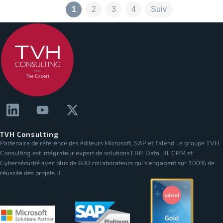
1
2
3
4
Suiv
TVH Consulting
Partenaire de référénce des éditeurs Microsoft, SAP et Talend, le groupe TVH
Consulting est intégrateur expert de solutions ERP, Data, BI, CRM et
Cybersécurité avec plus de 600 collaborateurs qui s’engagent sur 100% de
réussite des projets IT.