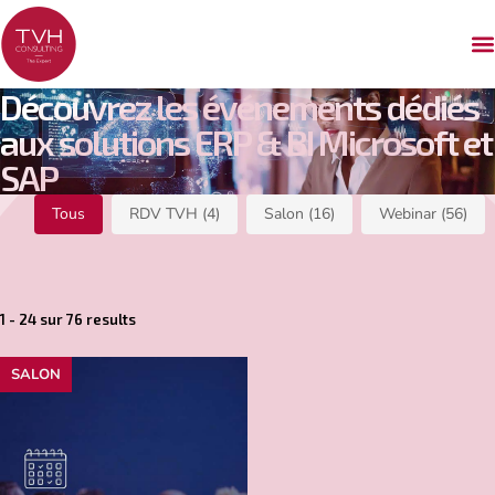
Découvrez les événements dédiés
aux solutions ERP & BI Microsoft et
SAP
Filtre évènements
Tous
RDV TVH
(4)
Salon
(16)
Webinar
(56)
1 - 24 sur 76 results
SALON