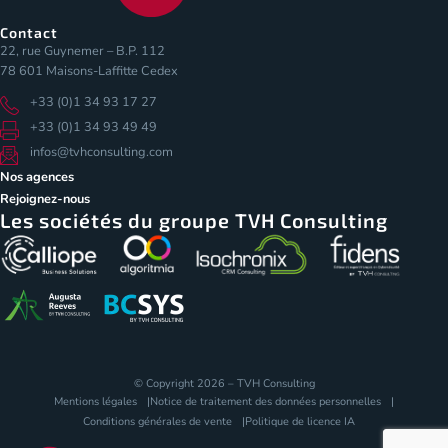
Contact
22, rue Guynemer – B.P. 112
78 601 Maisons-Laffitte Cedex
+33 (0)1 34 93 17 27
+33 (0)1 34 93 49 49
infos@tvhconsulting.com
Nos agences
Rejoignez-nous
Les sociétés du groupe TVH Consulting
Les Cookies
Pour vous assurer une expérience de qualité
sur notre site et ceux de nos partenaires, nous
stockons des cookies sur votre navigateur.
© Copyright 2026 – TVH Consulting
Nous avons besoin de votre consentement.
Mentions légales
Notice de traitement des données personnelles
Lire notre politique de confidentialité
Conditions générales de vente
Politique de licence IA
Consentements certifiés par